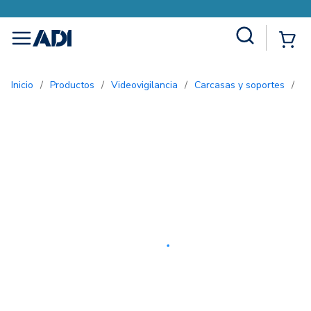
Site Search
{0
menu
Inicio
/
Productos
/
Videovigilancia
/
Carcasas y soportes
/