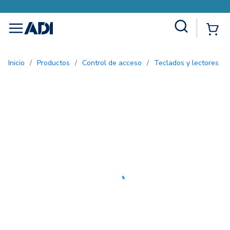
Site Search
{0
menu
Inicio
/
Productos
/
Control de acceso
/
Teclados y lectores
/