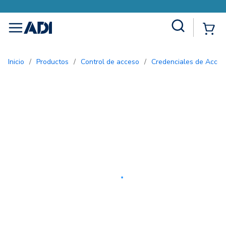
Site Search
{0
menu
Inicio
/
Productos
/
Control de acceso
/
Credenciales de Acces