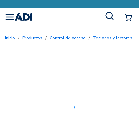
Site Search
{0
menu
Inicio
/
Productos
/
Control de acceso
/
Teclados y lectores
/