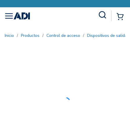
Site Search
{0
menu
Inicio
/
Productos
/
Control de acceso
/
Dispositivos de salida