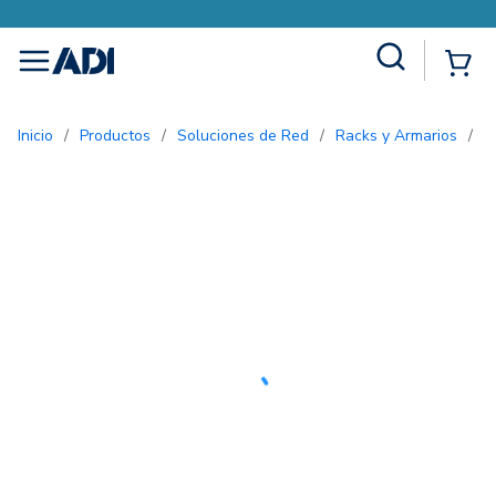
Site Search
{0
menu
Inicio
/
Productos
/
Soluciones de Red
/
Racks y Armarios
/