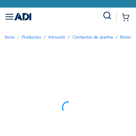
Site Search
{0
menu
Inicio
/
Productos
/
Intrusión
/
Contactos de alarma
/
Botone