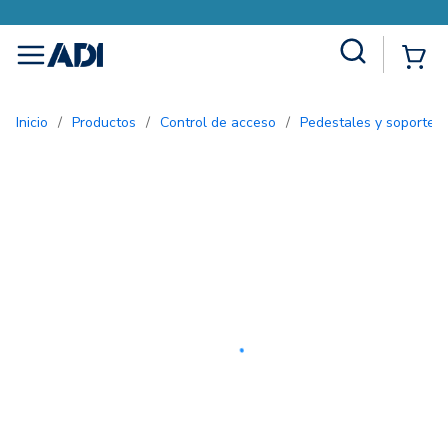
Site Search
{0
menu
Inicio
/
Productos
/
Control de acceso
/
Pedestales y soportes