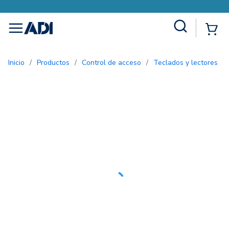
Site Search
{0
menu
Inicio
/
Productos
/
Control de acceso
/
Teclados y lectores
/