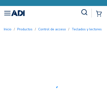
Site Search
{0
menu
Inicio
/
Productos
/
Control de acceso
/
Teclados y lectores
/