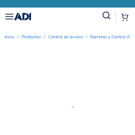
Site Search
{0
menu
Inicio
/
Productos
/
Control de acceso
/
Barreras y Control Afo