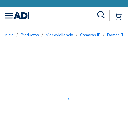
Site Search
{0
menu
Inicio
/
Productos
/
Videovigilancia
/
Cámaras IP
/
Domos Tur