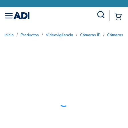
Site Search
{0
menu
Inicio
/
Productos
/
Videovigilancia
/
Cámaras IP
/
Cámaras 