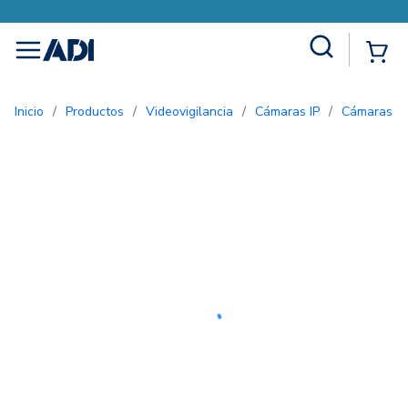
Site Search
{0
menu
Inicio
/
Productos
/
Videovigilancia
/
Cámaras IP
/
Cámaras 