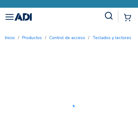
Site Search
{0
menu
Inicio
/
Productos
/
Control de acceso
/
Teclados y lectores
/