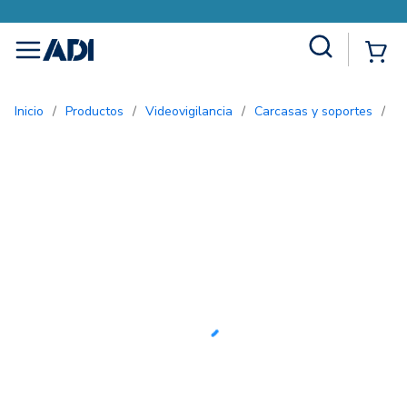
Site Search
{0
menu
Inicio
/
Productos
/
Videovigilancia
/
Carcasas y soportes
/