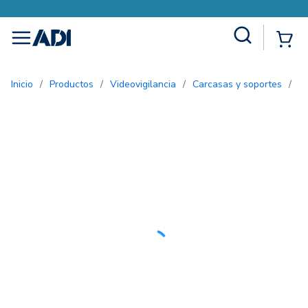
Site Search
{0
menu
Inicio
/
Productos
/
Videovigilancia
/
Carcasas y soportes
/