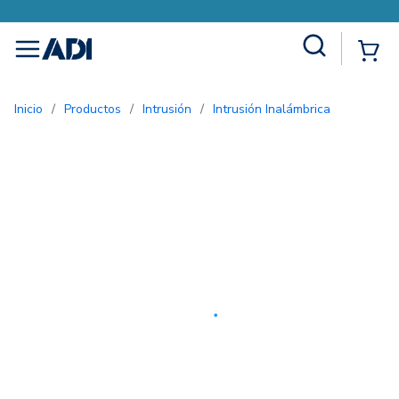
Site Search
{0
menu
Inicio
/
Productos
/
Intrusión
/
Intrusión Inalámbrica