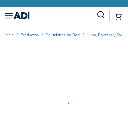
Site Search
{0
menu
Inicio
/
Productos
/
Soluciones de Red
/
Hubs, Routers y Switc