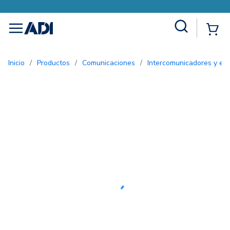
Site Search
{0
menu
Inicio
/
Productos
/
Comunicaciones
/
Intercomunicadores y ent