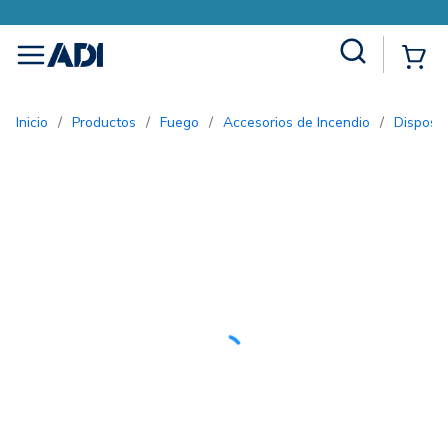
Site Search
{0
menu
Inicio
/
Productos
/
Fuego
/
Accesorios de Incendio
/
Disposi