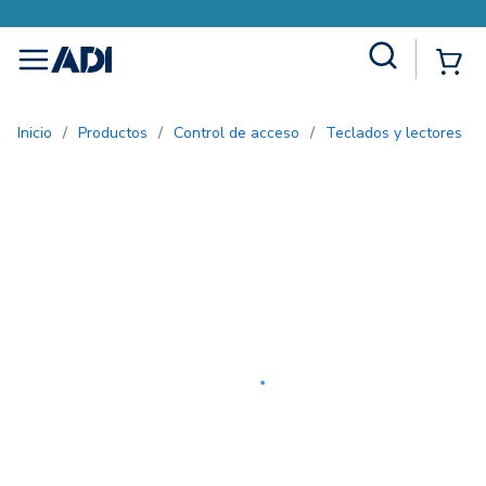
Site Search
{0
menu
Inicio
/
Productos
/
Control de acceso
/
Teclados y lectores
/