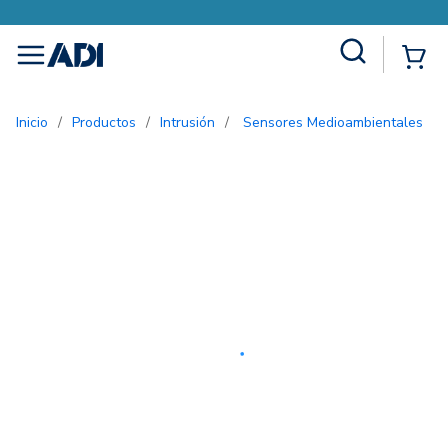
Site Search
{0
menu
Inicio
/
Productos
/
Intrusión
/
Sensores Medioambientales