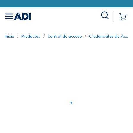
Site Search
{0
menu
Inicio
/
Productos
/
Control de acceso
/
Credenciales de Acces