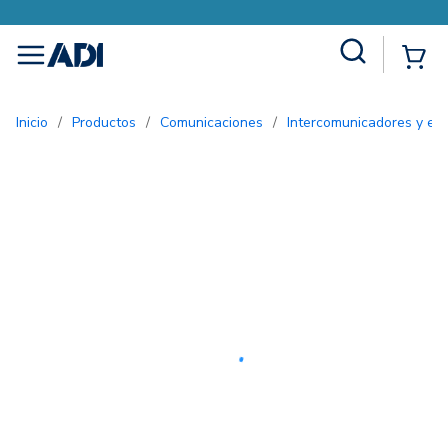
Site Search
{0
menu
Inicio
/
Productos
/
Comunicaciones
/
Intercomunicadores y ent