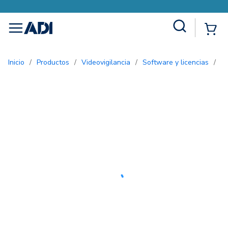
Site Search
{0
menu
Inicio
/
Productos
/
Videovigilancia
/
Software y licencias
/