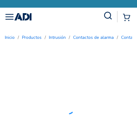
Site Search
{0
menu
Inicio
/
Productos
/
Intrusión
/
Contactos de alarma
/
Contac