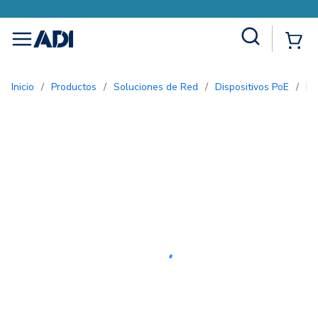
Site Search
{0
menu
Inicio
/
Productos
/
Soluciones de Red
/
Dispositivos PoE
/
In