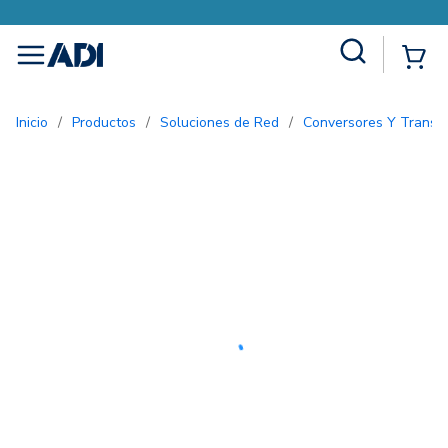
Site Search
{0
menu
Inicio
/
Productos
/
Soluciones de Red
/
Conversores Y Transc