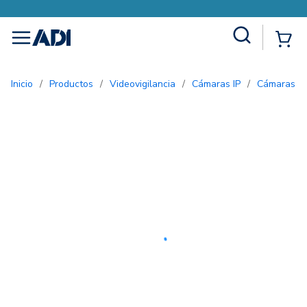
Site Search
{0
menu
Inicio
/
Productos
/
Videovigilancia
/
Cámaras IP
/
Cámaras 