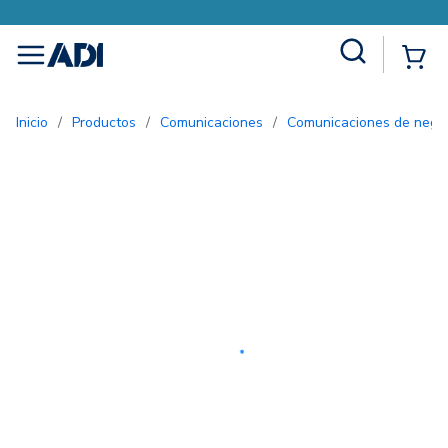
Site Search
{0
menu
Inicio
/
Productos
/
Comunicaciones
/
Comunicaciones de nego