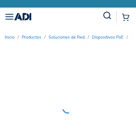
Site Search
{0
menu
Inicio
/
Productos
/
Soluciones de Red
/
Dispositivos PoE
/
In