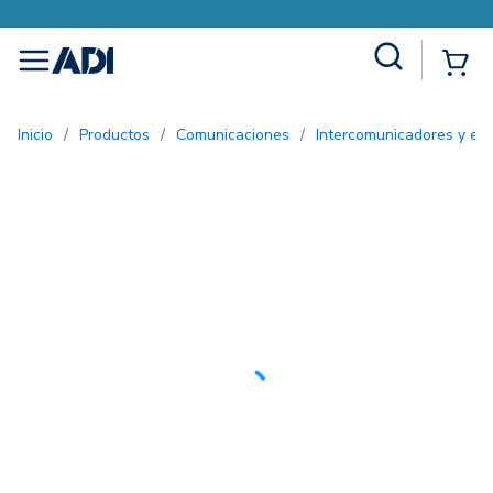
Site Search
{0
menu
Inicio
/
Productos
/
Comunicaciones
/
Intercomunicadores y ent