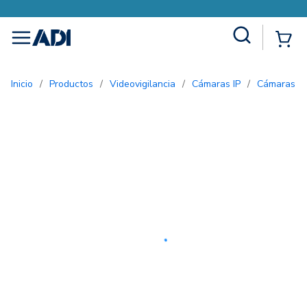
Site Search
{0
menu
Inicio
/
Productos
/
Videovigilancia
/
Cámaras IP
/
Cámaras 