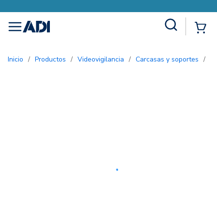
Site Search
{0
menu
Inicio
/
Productos
/
Videovigilancia
/
Carcasas y soportes
/