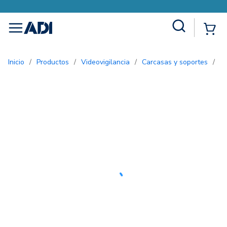
Site Search
{0
menu
Inicio
/
Productos
/
Videovigilancia
/
Carcasas y soportes
/