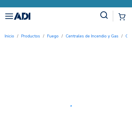
Site Search
{0
menu
Inicio
/
Productos
/
Fuego
/
Centrales de Incendio y Gas
/
Ce