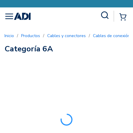
Site Search
{0
menu
Inicio
/
Productos
/
Cables y conectores
/
Cables de conexión 
Categoría 6A