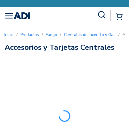
Site Search
{0
menu
Inicio
/
Productos
/
Fuego
/
Centrales de Incendio y Gas
/
Acc
Accesorios y Tarjetas Centrales