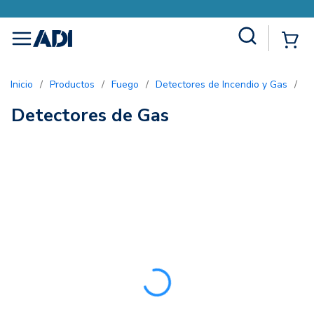
Site Search
{0
menu
Inicio
/
Productos
/
Fuego
/
Detectores de Incendio y Gas
/
D
Detectores de Gas