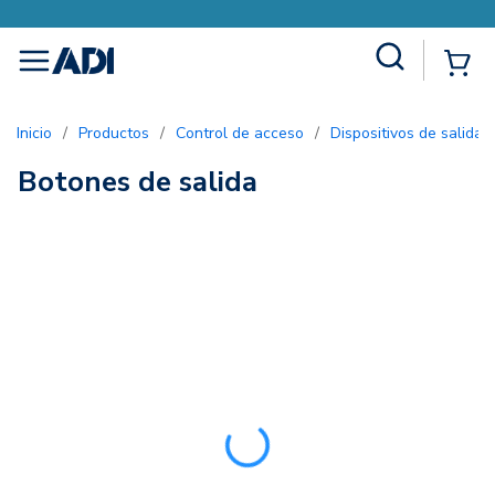
Site Search
{0
menu
Inicio
/
Productos
/
Control de acceso
/
Dispositivos de salida
Botones de salida