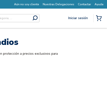
Aún no soy cliente
Nuestras Delegaciones
Contactar
Ayuda
Iniciar sesión
submit search
{0} I
ndios
n protección a precios exclusivos para