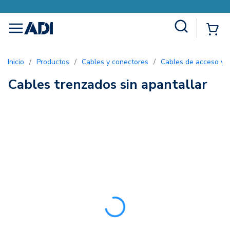
Site Search
{0
menu
Inicio
/
Productos
/
Cables y conectores
/
Cables de acceso y 
Cables trenzados sin apantallar