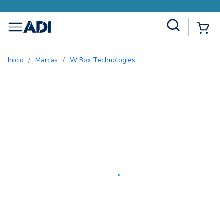
Site Search
{0
menu
Inicio
/
Marcas
/
W Box Technologies