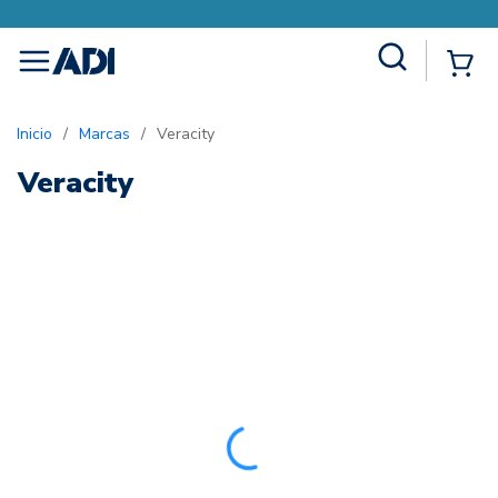
Site Search
{0
menu
Inicio
/
Marcas
/
Veracity
Veracity