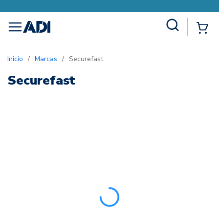
Site Search
{0
menu
Inicio
/
Marcas
/
Securefast
Securefast