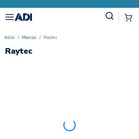
Site Search
{0
menu
Inicio
/
Marcas
/
Raytec
Raytec