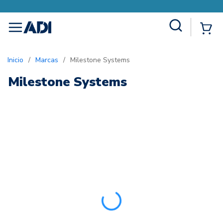
Site Search
{0
menu
Inicio
/
Marcas
/
Milestone Systems
Milestone Systems