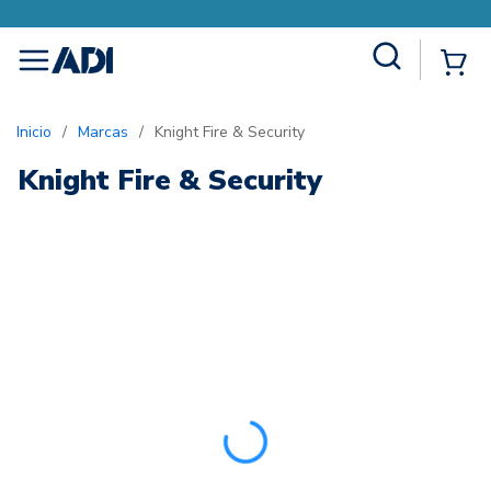
Site Search
{0
menu
Inicio
/
Marcas
/
Knight Fire & Security
Knight Fire & Security