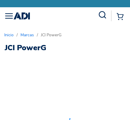
Site Search
{0
menu
Inicio
/
Marcas
/
JCI PowerG
JCI PowerG